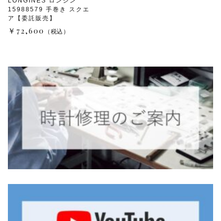
LONGINES ロンジン
15988579 手巻き スクエ
TMPL
ア【委託販売】
￥72,600
（税込）
ハニカムビー
その他
在庫あり
セール
アンティーク
SEIKO
KENTEX
CITIZEN, wicca
その他
腕時計ベルト・バックル