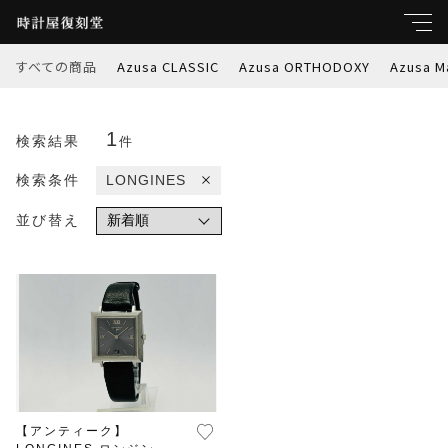
すべての商品
Azusa CLASSIC
Azusa ORTHODOXY
Azusa M
キーワード
1
すべて
検索結果
件
親カテゴリ
検索条件
LONGINES
Azusa CLASSIC
並び替え
Azusa ORTHODOXY
子カテゴリ
Azusa Marble-W
価格帯
Azusa PREMIER
～
Azusa RETROSPEC
【アンティーク】
並び順