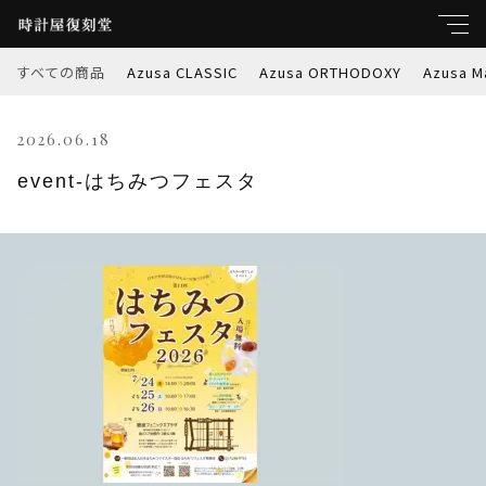
すべての商品
Azusa CLASSIC
Azusa ORTHODOXY
Azusa M
キーワード
2026.06.18
すべて
親カテゴリ
event-はちみつフェスタ
Azusa CLASSIC
Azusa ORTHODOXY
子カテゴリ
Azusa Marble-W
価格帯
Azusa PREMIER
～
Azusa RETROSPEC
並び順