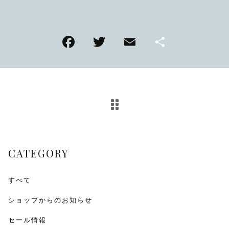
TMPL
F
T
E
共
ハニカムビー
その他
a
wi
m
有
在庫あり
セール
アンティーク
c
tt
ai
e
er
l
SEIKO
b
o
KENTEX
o
CATEGORY
k
CITIZEN, wicca
その他
すべて
ショップからのお知らせ
腕時計ベルト・バックル
セール情報