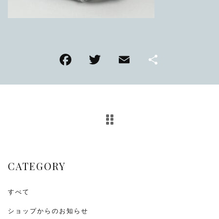
TMPL
ハニカムビー
その他
F
T
E
共
在庫あり
セール
アンティーク
a
wi
m
有
c
tt
ai
SEIKO
e
er
l
b
KENTEX
o
CITIZEN, wicca
o
CATEGORY
k
その他
すべて
腕時計ベルト・バックル
ショップからのお知らせ