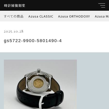
すべての商品
Azusa CLASSIC
Azusa ORTHODOXY
Azusa M
キーワード
2025.10.28
すべて
親カテゴリ
gs5722-9900-5801490-4
Azusa CLASSIC
Azusa ORTHODOXY
子カテゴリ
Azusa Marble-W
価格帯
Azusa PREMIER
～
Azusa RETROSPEC
並び順