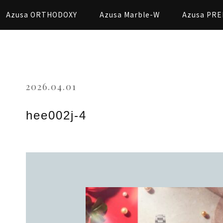
Azusa ORTHODOXY
Azusa Marble-W
Azusa PRE
2026.04.01
hee002j-4