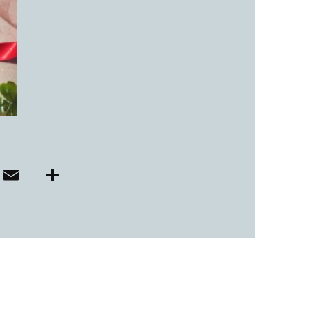
子カテゴリ
価格帯
～
並び順
E
共
i
m
有
ai
r
l
その他
在庫あり
セール