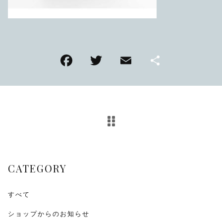
TMPL
ハニカムビー
その他
F
T
E
共
在庫あり
セール
アンティーク
a
wi
m
有
c
tt
ai
SEIKO
e
er
l
b
KENTEX
o
CITIZEN, wicca
o
CATEGORY
k
その他
すべて
腕時計ベルト・バックル
ショップからのお知らせ