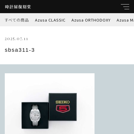
すべての商品
Azusa CLASSIC
Azusa ORTHODOXY
Azusa M
キーワード
2025.07.11
すべて
親カテゴリ
sbsa311-3
Azusa CLASSIC
Azusa ORTHODOXY
子カテゴリ
Azusa Marble-W
価格帯
Azusa PREMIER
～
Azusa RETROSPEC
並び順