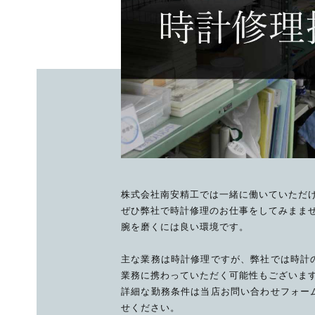
株式会社南安精工では一緒に働いていただ
ぜひ弊社で時計修理のお仕事をしてみまま
腕を磨くには良い環境です。
主な業務は時計修理ですが、弊社では時計
業務に携わっていただく可能性もございま
詳細な勤務条件は当店お問い合わせフォー
せください。