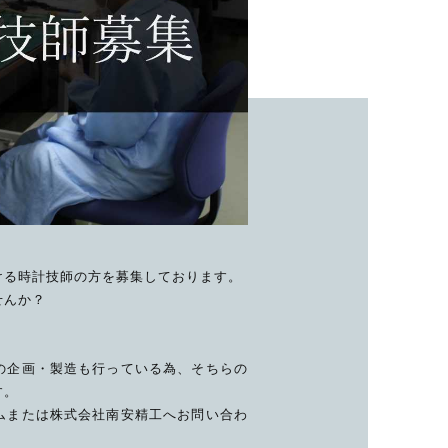
子カテゴリ
価格帯
～
並び順
ける時計技師の方を募集しております。
せんか？
その他
の企画・製造も行っている為、そちらの
す。
在庫あり
セール
ムまたは株式会社南安精工へお問い合わ