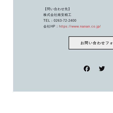
【問い合わせ先】
株式会社南安精工
TEL：0263-72-2400
会社HP：
https://www.nanan.co.jp/
お問い合わせフ
F
T
a
w
c
tt
e
e
b
o