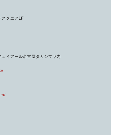
ースクエア1F
 ジェイアール名古屋タカシマヤ内
p/
om/