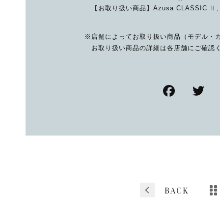
【お取り扱い商品】Azusa CLASSIC Ⅱ
※店舗によってお取り扱い商品（モデル・
お取り扱い商品の詳細は各店舗にご確認
F
T
a
w
c
tt
e
e
b
o
o
BACK
k