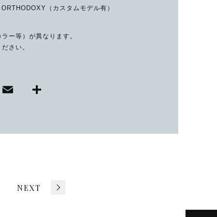
, ORTHODOXY（カスタムモデル有）
カラー等）が異なります。
ください。
E
共
i
m
有
ai
r
l
NEXT