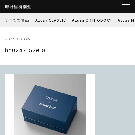
すべての商品
Azusa CLASSIC
Azusa ORTHODOXY
Azusa M
キーワード
2025.10.08
すべて
親カテゴリ
bn0247-52e-8
Azusa CLASSIC
Azusa ORTHODOXY
子カテゴリ
Azusa Marble-W
価格帯
Azusa PREMIER
～
Azusa RETROSPEC
並び順