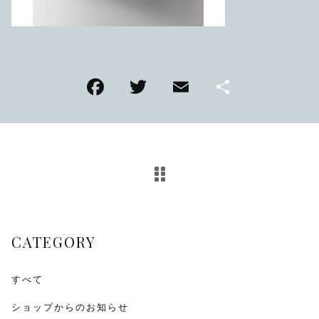
TMPL
ハニカムビー
その他
F
T
E
共
在庫あり
セール
アンティーク
a
wi
m
有
c
tt
ai
SEIKO
e
er
l
b
KENTEX
o
CITIZEN, wicca
o
CATEGORY
k
その他
すべて
腕時計ベルト・バックル
ショップからのお知らせ