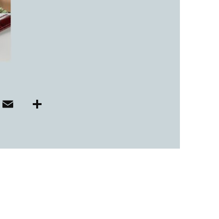
子カテゴリ
価格帯
～
E
共
i
m
有
並び順
ai
r
l
その他
在庫あり
セール