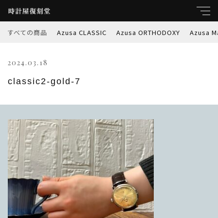
すべての商品
Azusa CLASSIC
Azusa ORTHODOXY
Azusa M
キーワード
2024.03.18
すべて
親カテゴリ
classic2-gold-7
Azusa CLASSIC
Azusa ORTHODOXY
子カテゴリ
Azusa Marble-W
価格帯
Azusa PREMIER
～
Azusa RETROSPEC
並び順