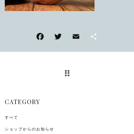
TMPL
ハニカムビー
その他
F
T
E
共
在庫あり
セール
アンティーク
a
wi
m
有
c
tt
ai
SEIKO
e
er
l
b
KENTEX
o
CITIZEN, wicca
o
CATEGORY
k
その他
すべて
腕時計ベルト・バックル
ショップからのお知らせ