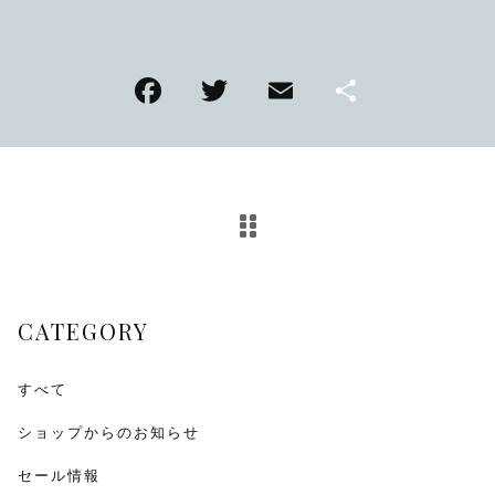
TMPL
F
T
E
共
ハニカムビー
その他
a
wi
m
有
在庫あり
セール
アンティーク
c
tt
ai
e
er
l
SEIKO
b
o
KENTEX
o
CATEGORY
k
CITIZEN, wicca
その他
すべて
ショップからのお知らせ
腕時計ベルト・バックル
セール情報