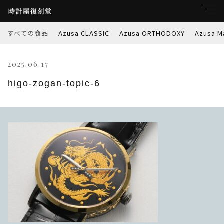
すべての商品
Azusa CLASSIC
Azusa ORTHODOXY
Azusa M
キーワード
2025.06.17
すべて
親カテゴリ
higo-zogan-topic-6
Azusa CLASSIC
Azusa ORTHODOXY
子カテゴリ
Azusa Marble-W
価格帯
Azusa PREMIER
～
Azusa RETROSPEC
並び順