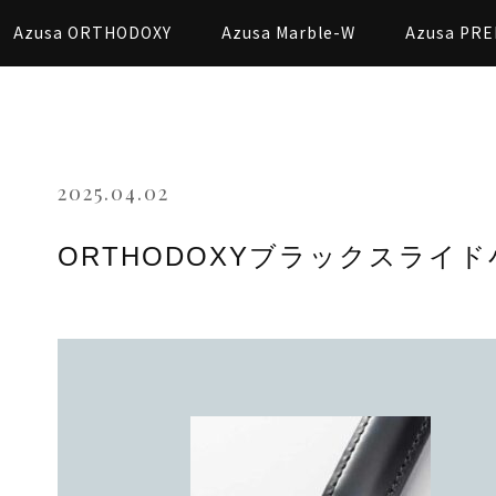
Azusa ORTHODOXY
Azusa Marble-W
Azusa PRE
2025.04.02
ORTHODOXYブラックスライド