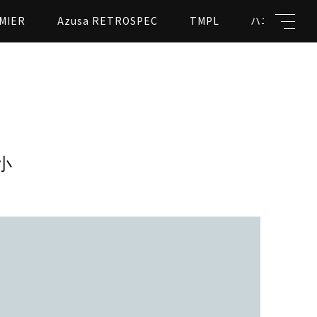
MIER
Azusa RETROSPEC
TMPL
ハニカムビー
キーワード
小
親カテゴリ