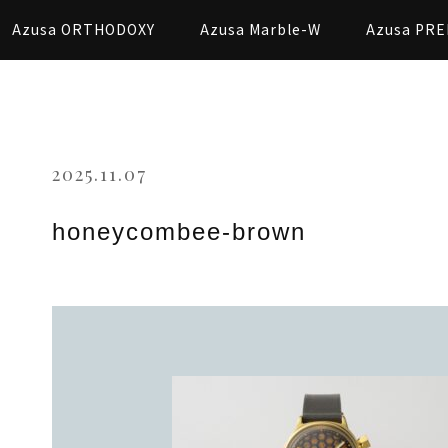
Azusa ORTHODOXY
Azusa Marble-W
Azusa PRE
2025.11.07
honeycombee-brown