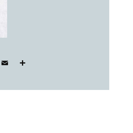
子カテゴリ
価格帯
～
E
共
i
m
有
並び順
ai
r
l
その他
在庫あり
セール