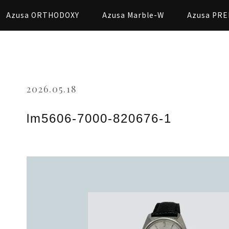
Azusa ORTHODOXY
Azusa Marble-W
Azusa PRE
2026.05.18
lm5606-7000-820676-1