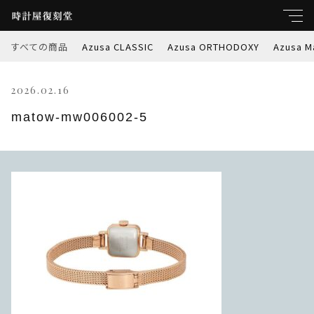
すべての商品
Azusa CLASSIC
Azusa ORTHODOXY
Azusa M
キーワード
2026.02.16
すべて
親カテゴリ
matow-mw006002-5
Azusa CLASSIC
Azusa ORTHODOXY
子カテゴリ
Azusa Marble-W
価格帯
Azusa PREMIER
～
Azusa RETROSPEC
並び順