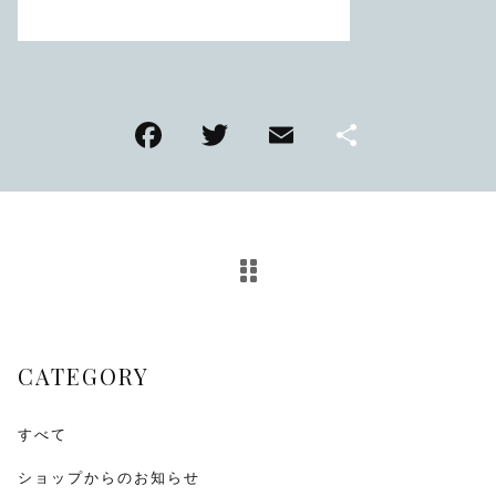
TMPL
ハニカムビー
その他
F
T
E
共
在庫あり
セール
アンティーク
a
wi
m
有
c
tt
ai
SEIKO
e
er
l
b
KENTEX
o
CITIZEN, wicca
o
CATEGORY
k
その他
すべて
腕時計ベルト・バックル
ショップからのお知らせ