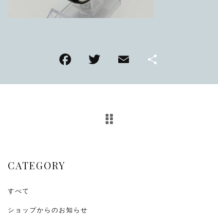
TMPL
ハニカムビー
その他
F
T
E
共
在庫あり
セール
アンティーク
a
wi
m
有
c
tt
ai
SEIKO
e
er
l
b
KENTEX
o
CITIZEN, wicca
o
CATEGORY
k
その他
すべて
腕時計ベルト・バックル
ショップからのお知らせ