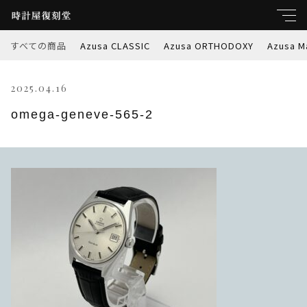
すべての商品
Azusa CLASSIC
Azusa ORTHODOXY
Azusa M
キーワード
2025.04.16
すべて
親カテゴリ
omega-geneve-565-2
Azusa CLASSIC
Azusa ORTHODOXY
子カテゴリ
Azusa Marble-W
価格帯
Azusa PREMIER
～
Azusa RETROSPEC
並び順