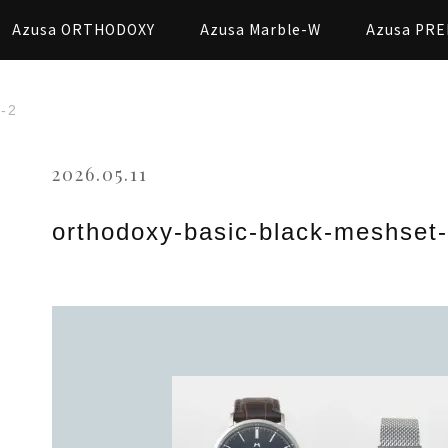
Azusa ORTHODOXY
Azusa Marble-W
Azusa PRE
t-2
2026.05.11
orthodoxy-basic-black-meshset