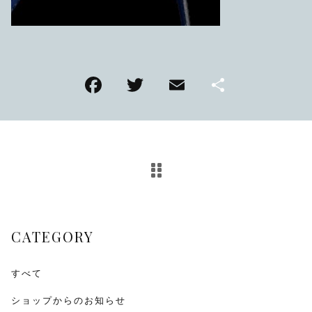
TMPL
ハニカムビー
その他
F
T
E
共
在庫あり
セール
アンティーク
a
wi
m
有
c
tt
ai
SEIKO
e
er
l
b
KENTEX
o
CITIZEN, wicca
o
CATEGORY
k
その他
すべて
腕時計ベルト・バックル
ショップからのお知らせ