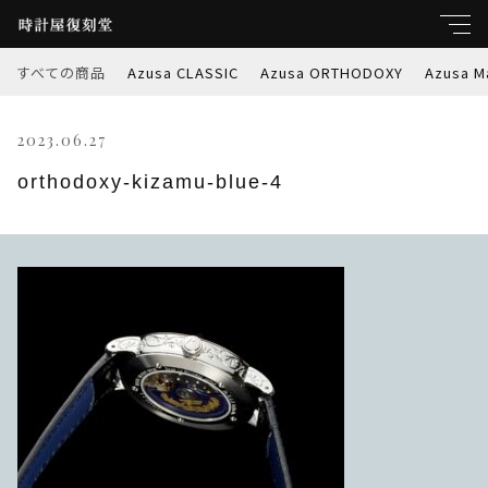
すべての商品
Azusa CLASSIC
Azusa ORTHODOXY
Azusa M
キーワード
2023.06.27
すべて
親カテゴリ
orthodoxy-kizamu-blue-4
Azusa CLASSIC
Azusa ORTHODOXY
子カテゴリ
Azusa Marble-W
価格帯
Azusa PREMIER
～
Azusa RETROSPEC
並び順