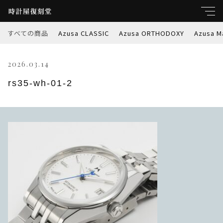
すべての商品
Azusa CLASSIC
Azusa ORTHODOXY
Azusa M
キーワード
2026.03.14
すべて
親カテゴリ
rs35-wh-01-2
Azusa CLASSIC
Azusa ORTHODOXY
子カテゴリ
Azusa Marble-W
価格帯
Azusa PREMIER
～
Azusa RETROSPEC
並び順