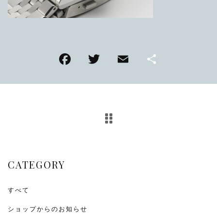
TMPL
ハニカムビー
その他
F
T
E
共
在庫あり
セール
アンティーク
a
wi
m
有
c
tt
ai
SEIKO
e
er
l
b
KENTEX
o
CITIZEN, wicca
o
CATEGORY
k
その他
すべて
腕時計ベルト・バックル
ショップからのお知らせ