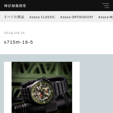
すべての商品
Azusa CLASSIC
Azusa ORTHODOXY
Azusa M
キーワード
2024.09.21
すべて
親カテゴリ
s715m-16-5
Azusa CLASSIC
Azusa ORTHODOXY
子カテゴリ
Azusa Marble-W
価格帯
Azusa PREMIER
～
Azusa RETROSPEC
並び順