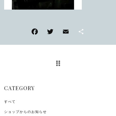
TMPL
ハニカムビー
その他
F
T
E
共
在庫あり
セール
アンティーク
a
wi
m
有
c
tt
ai
SEIKO
e
er
l
b
KENTEX
o
CITIZEN, wicca
o
CATEGORY
k
その他
すべて
腕時計ベルト・バックル
ショップからのお知らせ