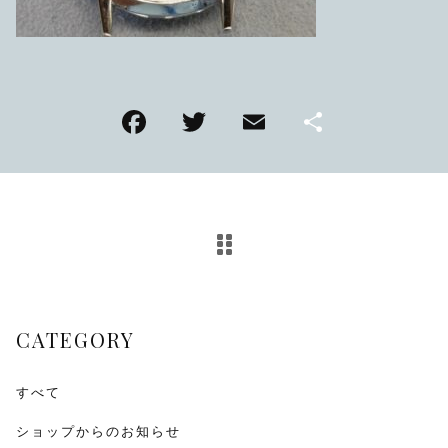
TMPL
ハニカムビー
その他
F
T
E
共
在庫あり
セール
アンティーク
a
wi
m
有
c
tt
ai
SEIKO
e
er
l
b
KENTEX
o
CITIZEN, wicca
o
CATEGORY
k
その他
すべて
腕時計ベルト・バックル
ショップからのお知らせ