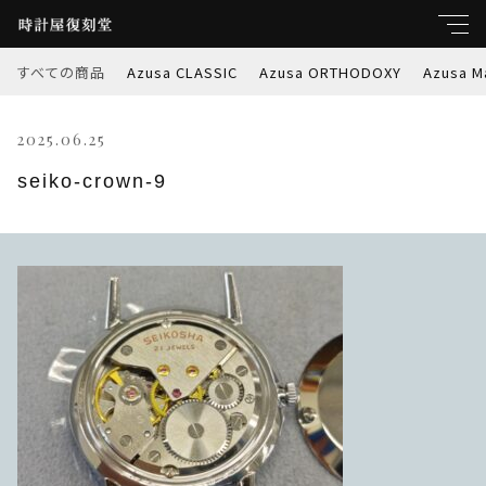
すべての商品
Azusa CLASSIC
Azusa ORTHODOXY
Azusa M
キーワード
2025.06.25
すべて
親カテゴリ
seiko-crown-9
Azusa CLASSIC
Azusa ORTHODOXY
子カテゴリ
Azusa Marble-W
価格帯
Azusa PREMIER
～
Azusa RETROSPEC
並び順