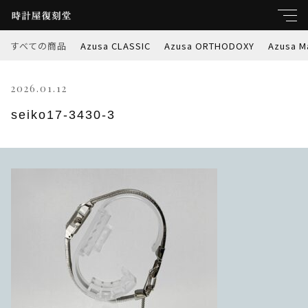
すべての商品
Azusa CLASSIC
Azusa ORTHODOXY
Azusa M
キーワード
2026.01.12
すべて
親カテゴリ
seiko17-3430-3
Azusa CLASSIC
Azusa ORTHODOXY
子カテゴリ
Azusa Marble-W
価格帯
Azusa PREMIER
～
Azusa RETROSPEC
並び順