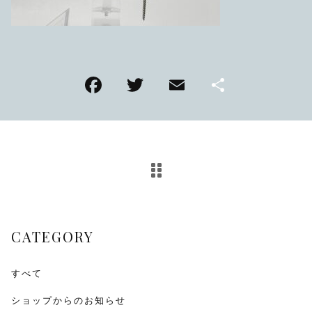
TMPL
ハニカムビー
その他
F
T
E
共
在庫あり
セール
アンティーク
a
wi
m
有
c
tt
ai
SEIKO
e
er
l
b
KENTEX
o
CITIZEN, wicca
o
CATEGORY
k
その他
すべて
腕時計ベルト・バックル
ショップからのお知らせ