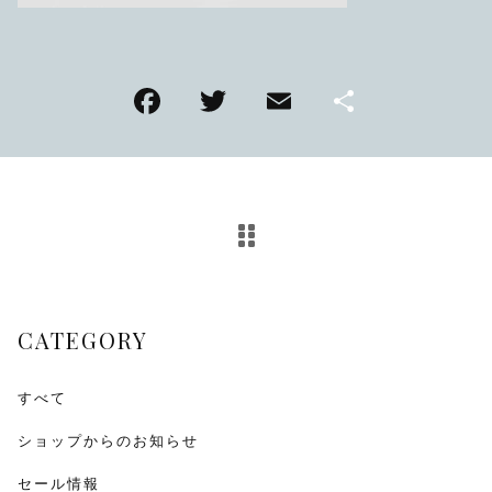
TMPL
ハニカムビー
F
T
E
共
その他
a
wi
m
有
在庫あり
セール
アンティーク
c
tt
ai
e
er
l
SEIKO
b
KENTEX
o
o
CITIZEN, wicca
CATEGORY
k
その他
すべて
ショップからのお知らせ
腕時計ベルト・バックル
セール情報