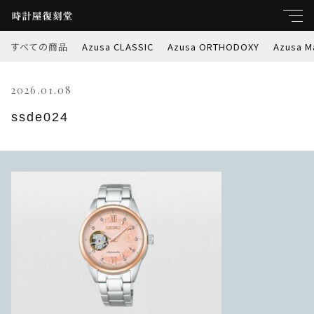
すべての商品
Azusa CLASSIC
Azusa ORTHODOXY
Azusa M
キーワード
2026.01.08
すべて
親カテゴリ
ssde024
Azusa CLASSIC
Azusa ORTHODOXY
子カテゴリ
Azusa Marble-W
価格帯
Azusa PREMIER
～
Azusa RETROSPEC
並び順