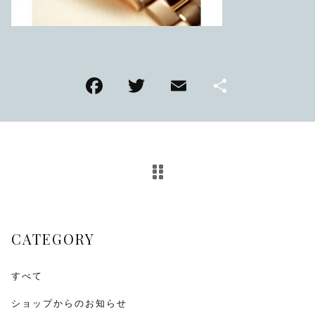
TMPL
ハニカムビー
その他
F
T
E
共
在庫あり
セール
アンティーク
a
wi
m
有
c
tt
ai
SEIKO
e
er
l
b
KENTEX
o
CITIZEN, wicca
o
CATEGORY
k
その他
すべて
腕時計ベルト・バックル
ショップからのお知らせ