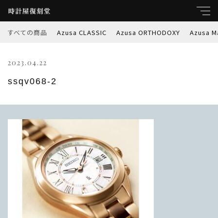
すべての商品
Azusa CLASSIC
Azusa ORTHODOXY
Azusa M
キーワード
2023.04.22
すべて
親カテゴリ
ssqv068-2
Azusa CLASSIC
Azusa ORTHODOXY
子カテゴリ
Azusa Marble-W
価格帯
Azusa PREMIER
～
Azusa RETROSPEC
並び順