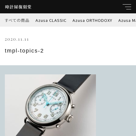
すべての商品
Azusa CLASSIC
Azusa ORTHODOXY
Azusa M
キーワード
2020.11.11
すべて
親カテゴリ
tmpl-topics-2
Azusa CLASSIC
Azusa ORTHODOXY
子カテゴリ
Azusa Marble-W
価格帯
Azusa PREMIER
～
Azusa RETROSPEC
並び順