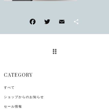
TMPL
ハニカムビー
F
T
E
共
その他
a
wi
m
有
在庫あり
セール
アンティーク
c
tt
ai
e
er
l
SEIKO
b
o
KENTEX
o
CITIZEN, wicca
CATEGORY
k
その他
すべて
ショップからのお知らせ
腕時計ベルト・バックル
セール情報