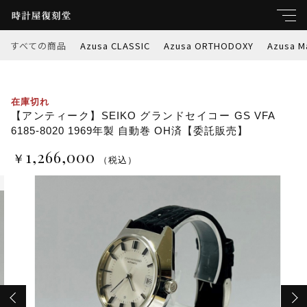
カートに商品を追加しました
すべての商品
Azusa CLASSIC
Azusa ORTHODOXY
Azusa M
キーワード
【アンティーク】SEIKO グランドセイコー GS
すべて
VFA 6185-8020 1969年製 自動巻 OH済【委託販
在庫切れ
親カテゴリ
売】
【アンティーク】SEIKO グランドセイコー GS VFA
6185-8020 1969年製 自動巻 OH済【委託販売】
数量
Azusa CLASSIC
￥1,266,000
1,266,000
（税込）
￥
（税込）
Azusa ORTHODOXY
子カテゴリ
Azusa Marble-W
ショッピングを続ける
価格帯
Azusa PREMIER
～
Azusa RETROSPEC
カートを確認する
並び順