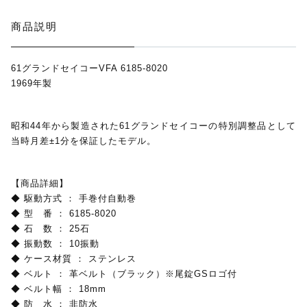
monologue
商品説明
Smaclo
61グランドセイコーVFA 6185-8020
1969年製
ワインディングマシーン
マイクロネジ
昭和44年から製造された61グランドセイコーの特別調整品として
当時月差±1分を保証したモデル。
【商品詳細】
◆ 駆動方式 ： 手巻付自動巻
◆ 型 番 ： 6185-8020
◆ 石 数 ： 25石
◆ 振動数 ： 10振動
◆ ケース材質 ： ステンレス
◆ ベルト ： 革ベルト（ブラック）※尾錠GSロゴ付
◆ ベルト幅 ： 18mm
◆ 防 水 ： 非防水