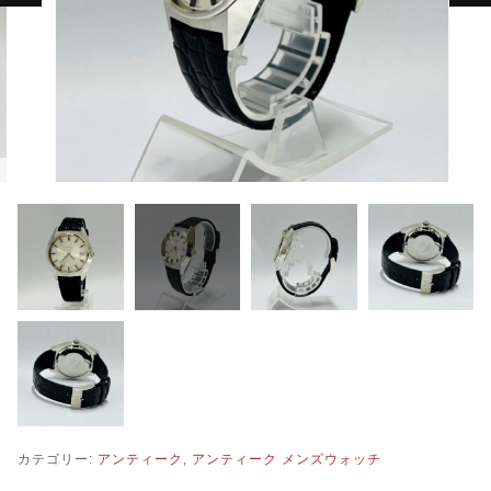
TMPL
ハニカムビー
その他
在庫あり
セール
アンティーク
SEIKO
KENTEX
CITIZEN, wicca
その他
腕時計ベルト・バックル
カテゴリー:
アンティーク
,
アンティーク メンズウォッチ