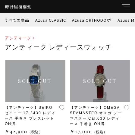
すべての商品
Azusa CLASSIC
Azusa ORTHODOXY
Azusa M
キーワード
アンティーク >
すべて
アンティーク レディースウォッチ
親カテゴリ
Azusa CLASSIC
Azusa ORTHODOXY
子カテゴリ
Azusa Marble-W
価格帯
【アンティーク】SEIKO
【アンティーク】OMEGA
Azusa PREMIER
セイコー 17-3430 レディ
SEAMASTER オメガ シー
～
ース 手巻き ブレスレット
マスター Cal.630 レディ
OH済
ース 手巻き OH済
Azusa RETROSPEC
￥42,900
￥77,000
（税込）
（税込）
並び順