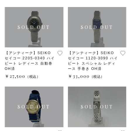
TMPL
ハニカムビー
その他
在庫あり
セール
アンティーク
【アンティーク】SEIKO
【アンティーク】SEIKO
SEIKO
セイコー 2205-0340 ハイ
セイコー 1120-3090 ハイ
ビート レディース 自動巻
ビート スペシャル レディ
OH済
ース 手巻き OH済
KENTEX
￥27,500
￥33,000
（税込）
（税込）
CITIZEN, wicca
その他
腕時計ベルト・バックル