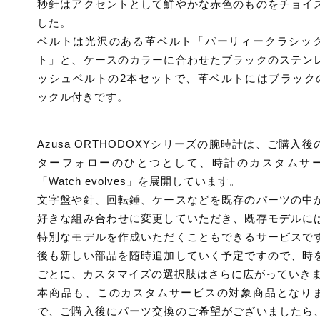
秒針はアクセントとして鮮やかな赤色のものをチョイ
した。
ベルトは光沢のある革ベルト「パーリィークラシッ
ト」と、ケースのカラーに合わせたブラックのステン
ッシュベルトの2本セットで、革ベルトにはブラック
ックル付きです。
Azusa ORTHODOXYシリーズの腕時計は、ご購入後
ターフォローのひとつとして、時計のカスタムサ
「Watch evolves」を展開しています。
文字盤や針、回転錘、ケースなどを既存のパーツの中
好きな組み合わせに変更していただき、既存モデルに
特別なモデルを作成いただくこともできるサービスで
後も新しい部品を随時追加していく予定ですので、時
ごとに、カスタマイズの選択肢はさらに広がっていき
本商品も、このカスタムサービスの対象商品となり
で、ご購入後にパーツ交換のご希望がございましたら