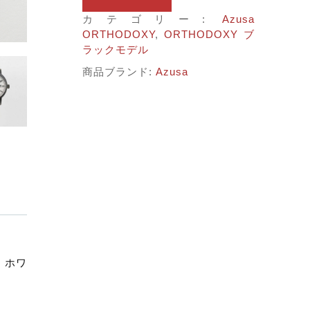
子カテゴリ
ブ
ラ
カテゴリー:
Azusa
ッ
ORTHODOXY
,
ORTHODOXY ブ
ク
ラックモデル
する
モ
商品ブランド:
Azusa
デ
価格帯
ル
ホ
～
ワ
イ
ト
並び順
赤
針
パ
ー
リ
ィ
その他
ー
・ホワ
ク
在庫あり
セール
ラ
シ