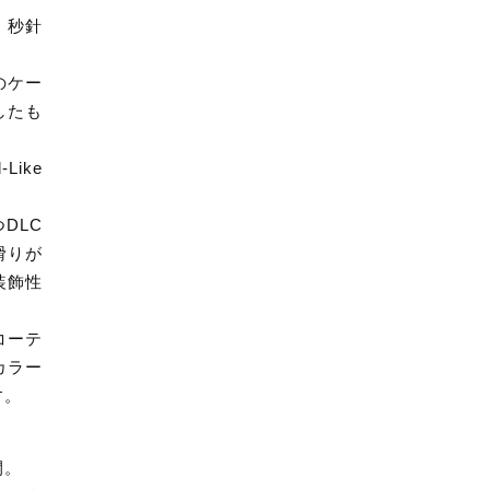
ッ
、秒針
ク
ベ
のケー
ル
したも
ト
×
メ
ike
ッ
シ
DLC
ュ
滑りが
ベ
装飾性
ル
ト
セ
コーテ
ッ
カラー
ト
す。
個
開。