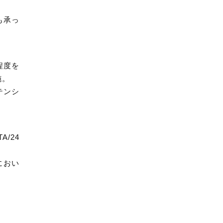
も承っ
。
程度を
施。
テンシ
/24
におい