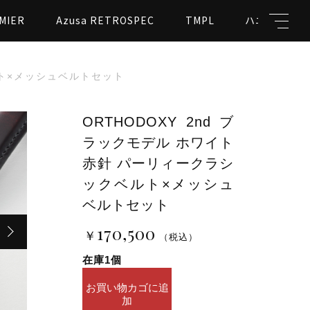
MIER
Azusa RETROSPEC
TMPL
ハニカムビー
ルト×メッシュベルトセット
ORTHODOXY 2nd ブ
ラックモデル ホワイト
キーワード
赤針 パーリィークラシ
ックベルト×メッシュ
ベルトセット
ト×メッシュベルトセット
￥170,500
（税込）
親カテゴリ
170,500
￥
（税込）
在庫1個
ORTHODOXY
お買い物カゴに追
2nd
加