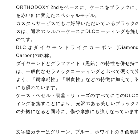
ORTHODOXY 2ndをベースに、ケースをブラックに
を赤い針に変えたスペシャルモデル。
カスタムサービスでもご好評いただいているブラック
スは、通常のシルバーケースにDLCコーティングを施
のです。
DLCはダイヤモンドライクカーボン (Diamond-L
Carbon)の略称。
ダイヤモンドとグラファイト（黒鉛）の特性を併せ持つ
は、一般的なセラミックコーティングと比べて硬くて
よく、「耐摩耗性」「耐食性」などの特徴に加えて、
にも優れています。
ケース・ベゼル・裏蓋・リューズのすべてにこのDLC
ィングを施すことにより、光沢のある美しいブラック
の外観になると同時に、傷や摩擦にも強くなっていま
文字盤カラーはグリーン、ブルー、ホワイトの３色展