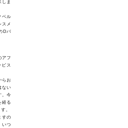
スしま
クベル
レスメ
のDバ
のアフ
ービス
からお
はない
す。今
を経る
ます。
ますの
、いつ