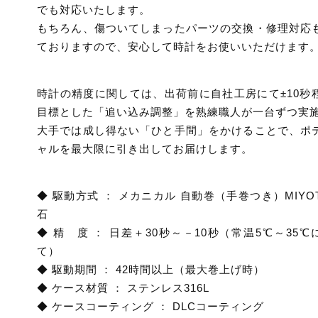
でも対応いたします。
もちろん、傷ついてしまったパーツの交換・修理対応
ておりますので、安心して時計をお使いいただけます
時計の精度に関しては、出荷前に自社工房にて±10秒
目標とした「追い込み調整」を熟練職人が一台ずつ実
大手では成し得ない「ひと手間」をかけることで、ポ
ャルを最大限に引き出してお届けします。
◆ 駆動方式 ： メカニカル 自動巻（手巻つき）MIYOTA
石
◆ 精 度 ： 日差＋30秒～－10秒（常温5℃～35℃
て）
◆ 駆動期間 ： 42時間以上（最大巻上げ時）
◆ ケース材質 ： ステンレス316L
◆ ケースコーティング ： DLCコーティング