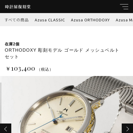
カートに商品を追加しました
すべての商品
Azusa CLASSIC
Azusa ORTHODOXY
Azusa M
キーワード
ORTHODOXY 彫刻モデル ゴールド メッシュ
すべて
在庫2個
ベルトセット
親カテゴリ
ORTHODOXY 彫刻モデル ゴールド メッシュベルト
数量
セット
Azusa CLASSIC
￥103,400
103,400
￥
（税込）
（税込）
Azusa ORTHODOXY
子カテゴリ
Azusa Marble-W
ショッピングを続ける
価格帯
Azusa PREMIER
～
Azusa RETROSPEC
カートを確認する
並び順