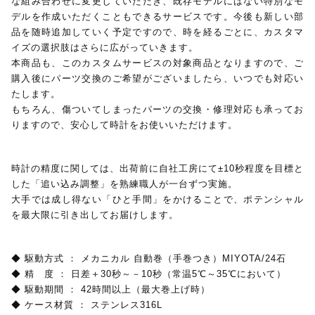
な組み合わせに変更していただき、既存モデルにはない特別なモ
デルを作成いただくこともできるサービスです。今後も新しい部
品を随時追加していく予定ですので、時を経るごとに、カスタマ
イズの選択肢はさらに広がっていきます。
本商品も、このカスタムサービスの対象商品となりますので、ご
購入後にパーツ交換のご希望がございましたら、いつでも対応い
たします。
もちろん、傷ついてしまったパーツの交換・修理対応も承ってお
りますので、安心して時計をお使いいただけます。
時計の精度に関しては、出荷前に自社工房にて±10秒程度を目標と
した「追い込み調整」を熟練職人が一台ずつ実施。
大手では成し得ない「ひと手間」をかけることで、ポテンシャル
を最大限に引き出してお届けします。
◆ 駆動方式 ： メカニカル 自動巻（手巻つき）MIYOTA/24石
◆ 精 度 ： 日差＋30秒～－10秒（常温5℃～35℃において）
◆ 駆動期間 ： 42時間以上（最大巻上げ時）
◆ ケース材質 ： ステンレス316L