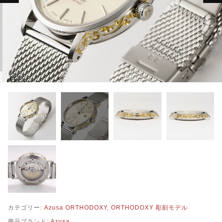
TMPL
ハニカムビー
その他
在庫あり
セール
アンティーク
SEIKO
KENTEX
CITIZEN, wicca
その他
腕時計ベルト・バックル
カテゴリー:
Azusa ORTHODOXY
,
ORTHODOXY 彫刻モデル
商品ブランド:
Azusa