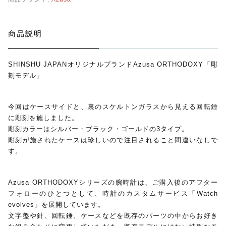
monologue
商品説明
Smaclo
ワインディングマシーン
SHINSHU JAPANオリジナルブランドAzusa ORTHODOXY「彫
刻モデル」
マイクロネジ
今回はケースサイドと、裏のスケルトンガラスから見える回転錘
に彫刻を施しました。
彫刻カラーはシルバー・ブラック・ゴールドの3タイプ。
彫刻が施されたケースは珍しいので注目されること間違いなしで
す。
Azusa ORTHODOXYシリーズの腕時計は、ご購入後のアフター
フォローのひとつとして、時計のカスタムサービス「Watch
evolves」を展開しています。
文字盤や針、回転錘、ケースなどを既存のパーツの中からお好き