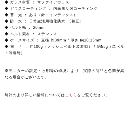
◆ ガラス材質 ： サファイアガラス
◆ ガラスコーティング ： 内面無反射コーティング
◆ 蓄 光 ： あり（針・インデックス）
◆ 防 水 ： 日常生活用強化防水（5気圧）
◆ ベルト幅 ： 20mm
◆ ベルト素材 ： ステンレス
◆ ケースサイズ ： 直径 約39mm / 厚さ 約10.15mm
◆ 重 さ ： 約100g（メッシュベルト装着時） / 約55g（革ベル
ト装着時）
※モニターの設定・照明等の環境により、実際の商品と色調が異
なる場合がございます。
時計のより詳しい情報については
こちら
をご覧ください。